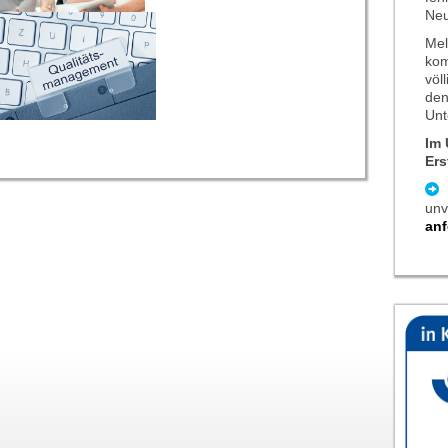
Ne
Mel
kom
völ
den
Unt
Im 
Ers
unv
anf